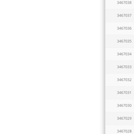
3467038
3467037
3467036
3467035
3467034
3467033
3467032
3467031
3467030
3467029
3467028