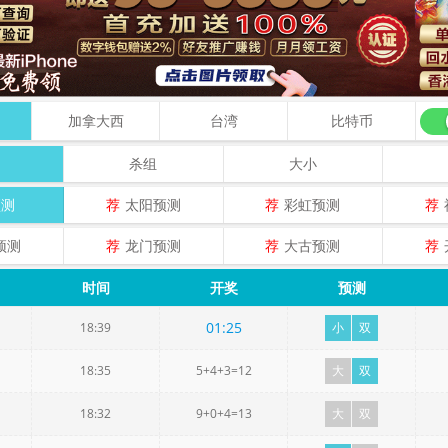
加拿大西
台湾
比特币
杀组
大小
预测
荐
太阳预测
荐
彩虹预测
荐
预测
荐
龙门预测
荐
大古预测
荐
时间
开奖
预测
01
:
25
18:39
小
双
18:35
5+4+3=12
大
双
18:32
9+0+4=13
大
双