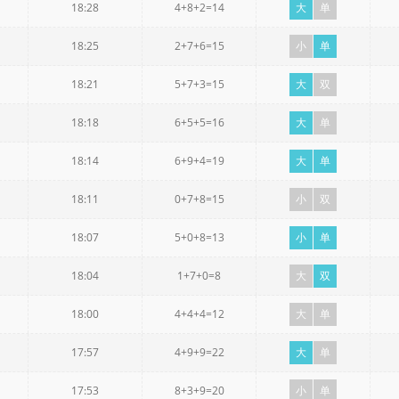
18:28
4+8+2=14
大
单
18:25
2+7+6=15
小
单
18:21
5+7+3=15
大
双
18:18
6+5+5=16
大
单
18:14
6+9+4=19
大
单
18:11
0+7+8=15
小
双
18:07
5+0+8=13
小
单
18:04
1+7+0=8
大
双
18:00
4+4+4=12
大
单
17:57
4+9+9=22
大
单
17:53
8+3+9=20
小
单